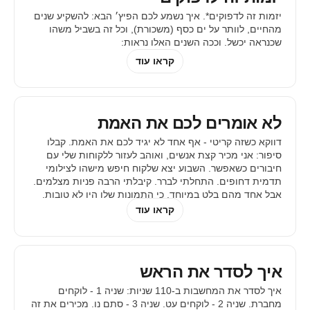
יזמות זה לדפוקים*. איך נשמע לכם הפיץ׳ הבא: להשקיע שנים
מהחיים, לוותר על ים כסף (משכורת), וכל זה בשביל משהו
שכנראה יכשל. וככה השנים האלו נראות:
קראו עוד
לא אומרים לכם את האמת
דווקא כשזה קריטי - אף אחד לא יגיד לכם את האמת. קבלו
סיפור: אני מכיר קצת אנשים, ואוהב לעזור ללקוחות שלי עם
חיבורים כשאפשר. השבוע יצא שלקוח חיפש מישהו לצילומי
תדמית דחופים. התחלתי לברר. קיבלתי הרבה פניות מצלמים.
אבל אחד מהם בלט במיוחד. כי התמונות שלו היו לא טובות.
עכשיו אני בדילמה. להגיד לבן אדם ש
קראו עוד
איך לסדר את הראש
איך לסדר את המחשבות ב-110 שניות:‍ שניה 1 - לוקחים
מחברת. שניה 2 - לוקחים עט. שניה 3 - סתם נו.‍ מכירים את זה