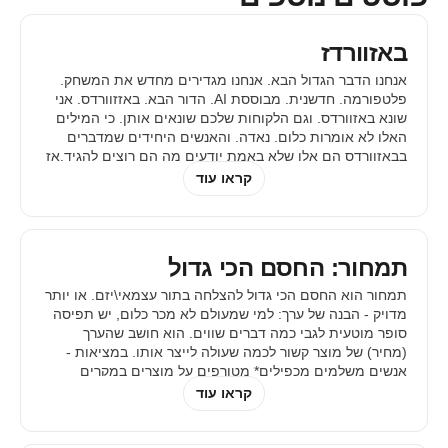
באזוורדז
אנחנו הדבר הגדול הבא. אנחנו מגדירים מחדש את המשחק.
פלטפורמה. חדשנית. מבוססת AI. הדור הבא. באזזוורדס. אני
שונא באזוורדס. וגם הלקוחות שלכם שונאים אותן. כי המילים
האלו לא אומרות כלום. נאדה. והאנשים היחידים שמדברים
בבאזוורדס הם אלו שלא באמת יודעים מה הם רוצים להגיד.אז
בפעם הבאה שיוצא לכם משפט מלא
קראו עוד
תמחור: החסם הכי גדול
תמחור הוא החסם הכי גדול להצלחה בתור עצמאי\יזם.‍ או יותר
מדויק - הבנה של ערך: למי שמעולם לא מכר כלום, יש תפיסה
סופר מוטעית לגבי כמה דברים שווים. ‍הוא חושב שהערך
(מחיר) של מוצר קשור לכמה שעולה לייצר אותו. במציאות -
אנשים משלמים מכפילים* מטורפים על מוצרים במקרים
רבים: ‍
קראו עוד